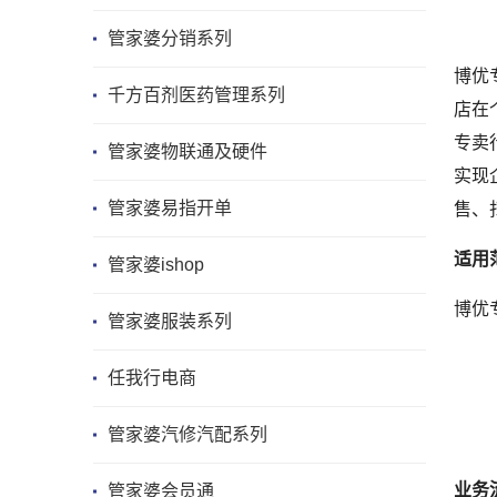
管家婆分销系列
博优
千方百剂医药管理系列
店在
专卖
管家婆物联通及硬件
实现
管家婆易指开单
售、
适用
管家婆ishop
博优
管家婆服装系列
任我行电商
管家婆汽修汽配系列
业务
管家婆会员通