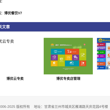
词：
：博优餐饮V7
关文章
博优云专卖
博优专卖店管理
m.cn 2006-2025 版权所有 地址：甘肃省兰州市城关区雁滩路天庆花园4号楼